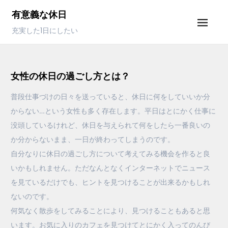
Skip
有意義な休日
to
充実した1日にしたい
content
女性の休日の過ごし方とは？
普段仕事づけの日々を送っていると、休日に何をしていいか分
からない…という女性も多く存在します。平日はとにかく仕事に
没頭しているけれど、休日を与えられて何をしたら一番良いの
か分からないまま、一日が終わってしまうのです。
自分なりに休日の過ごし方について考えてみる機会を作ると良
いかもしれません。ただなんとなくインターネットでニュース
を見ているだけでも、ヒントを見つけることが出来るかもしれ
ないのです。
何気なく散歩をしてみることにより、見つけることもあると思
います。お気に入りのカフェを見つけてとにかく入ってのんび