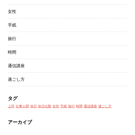
女性
手紙
旅行
時間
通信講座
過ごし方
タグ
上司
仕事人間
休日
休日出勤
女性
手紙
旅行
時間
通信講座
過ごし方
アーカイブ